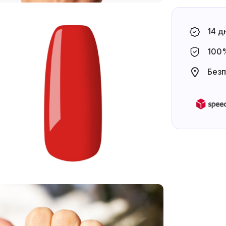
14 д
100%
Безп