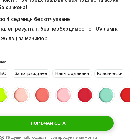
бе си жена!
о 4 седмици без отчупване
ален резултат, без необходимост от UV лампа
.96 лв.) за маникюр
ве:
ОВО
За изграждане
Най-продавани
Класически
Пра
ПОРЪЧАЙ СЕГА
85
души
наблюдават този продукт в момента