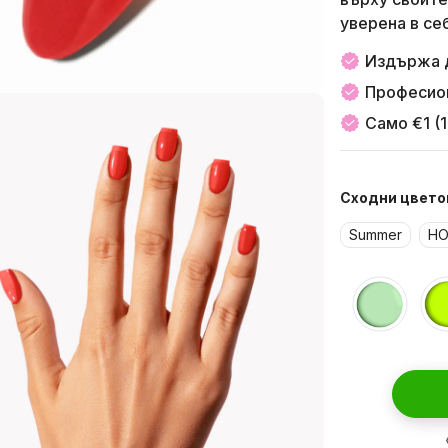
уверена в се
Издържа д
Професион
Само €1 (1
Сходни цвето
Summer
Н