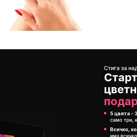
Стига за на
Старт
цветн
пода
5 цвята - 
само три,
Всичко, ко
има всичко