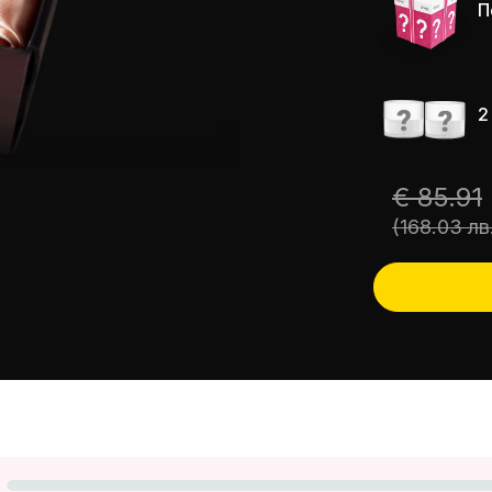
П
2
€ 85.91
(168.03 лв