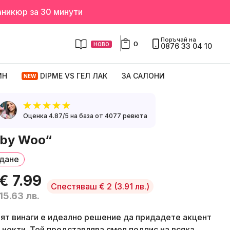
аникюр за 30 минути
Поръчай на
0
НОВО
0876 33 04 10
ИН
DIPME VS ГЕЛ ЛАК
ЗА САЛОНИ
NEW
Оценка 4.87/5 на база от 4077 ревюта
uby Woo“
ждане
€ 7.99
Спестяваш € 2
(3.91 лв.)
15.63 лв.
ят винаги е идеално решение да придадете акцент
 нокти. Той представлява смел подпис на всяка