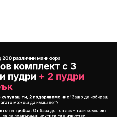
д
200 различни
маникюра
ов комплект с 3
и пудри
+ 2 пудри
рък
3 купуваш ти,
2 подаряваме
ние!
Защо да избираш
 когато можеш да имаш пет?
ето ти трябва:
От база до топ лак – този комплект
, за да превърнеш ноктите си в изкуство.