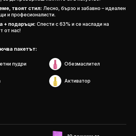
еме, твоят стил:
Лесно, бързо и забавно – идеален
щи и професионалисти.
а + подаръци:
Спести с
63%
и се наслади на
 от нас!
лючва пакетът:
ветни пудри
Обезмаслител
а
Активатор