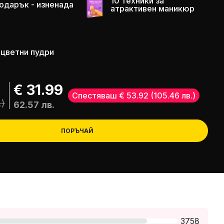
10 техники за
одарък - изненада
атрактивен маникюр
 цветни пудри
€ 31.99
Спестяваш € 53.92
(105.46 лв.)
.)
62.57 лв.
ПОРЪЧАЙ
3758