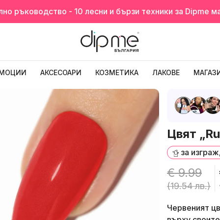
о ръководство - 10 лесни и бързи техники за Dipme м
МОЦИИ
АКСЕСОАРИ
КОЗМЕТИКА
ЛАКОВЕ
МАГАЗ
Цвят „R
за изгра
€ 9.99
(19.54 лв.)
Червеният цв
върху своите