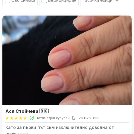
Всички езици
Със снимка
Верифициран
Ася Стойчева 🇧🇬
26.07.2026
Потвърден купувач