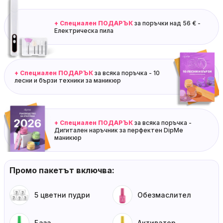
+ Специален ПОДАРЪК
за поръчки над 56 € -
Електрическа пила
+ Специален ПОДАРЪК
за всяка поръчка - 10
лесни и бързи техники за маникюр
+ Специален ПОДАРЪК
за всяка поръчка -
Дигитален наръчник за перфектен DipMe
маникюр
Промо пакетът включва:
5 цветни пудри
Обезмаслител
База
Активатор