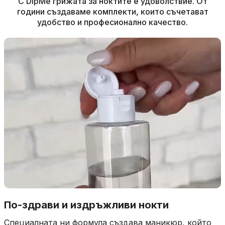
за маникюр в домашния уют
С DipMe грижата за ноктите е удоволствие. От
години създаваме комплекти, които съчетават
удобство и професионално качество.