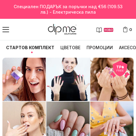
ПОДАРЪК - Изненада с всяка поръчка.
0
НОВО
СТАРТОВ КОМПЛЕКТ
ЦВЕТОВЕ
ПРОМОЦИИ
АКСЕСО