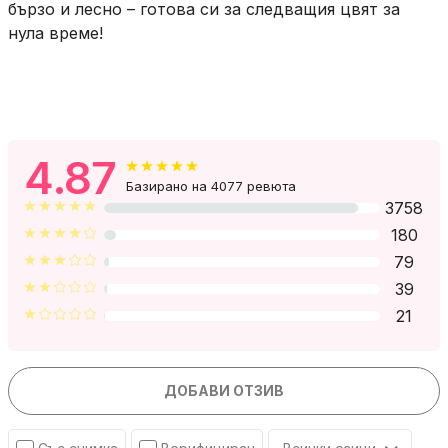
С нашите аксесоари премахването на маникюра е
бързо и лесно – готова си за следващия цвят за
нула време!
4.87
Базирано на 4077 ревюта
3758
180
79
39
21
ДОБАВИ ОТЗИВ