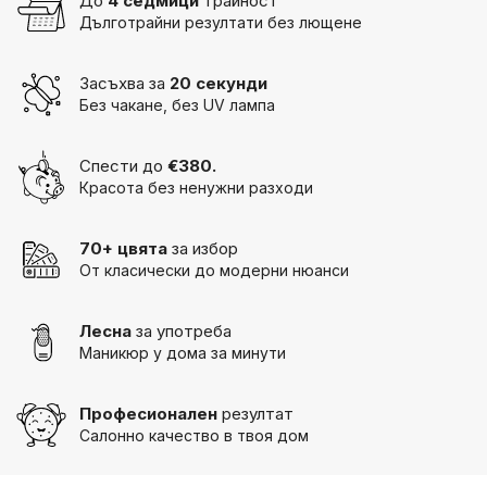
До
4 седмици
трайност
Дълготрайни резултати без лющене
Засъхва за
20 секунди
Без чакане, без UV лампа
Спести до
€380.
Красота без ненужни разходи
70+ цвята
за избор
От класически до модерни нюанси
Лесна
за употреба
Маникюр у дома за минути
Професионален
резултат
Салонно качество в твоя дом