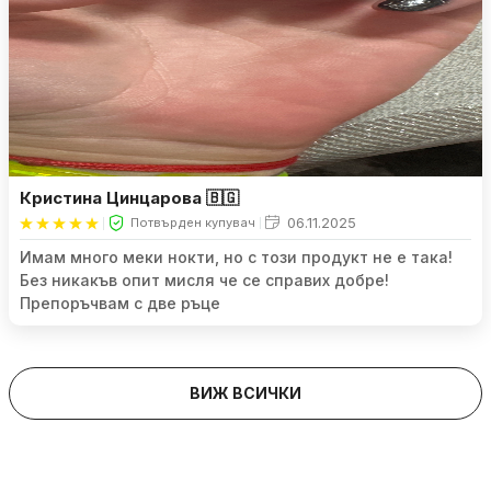
Кристина Цинцарова 🇧🇬
06.11.2025
Потвърден купувач
Имам много меки нокти, но с този продукт не е така!
Без никакъв опит мисля че се справих добре!
Препоръчвам с две ръце
ВИЖ ВСИЧКИ