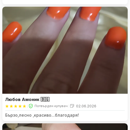
е траен, но това ще кажа след месец. Доволна съм
????
Любов Амоник 🇧🇬
02.06.2026
Потвърден купувач
Бързо,лесно ,красиво...благодаря!