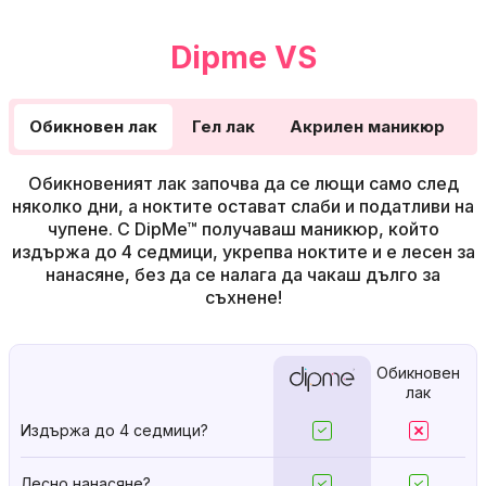
Dipme VS
Обикновен лак
Гел лак
Акрилен маникюр
Обикновеният лак започва да се лющи само след
няколко дни, а ноктите остават слаби и податливи на
чупене. С DipMe™ получаваш маникюр, който
издържа до 4 седмици, укрепва ноктите и е лесен за
нанасяне, без да се налага да чакаш дълго за
съхнене!
Обикновен
лак
Издържа до 4 седмици?