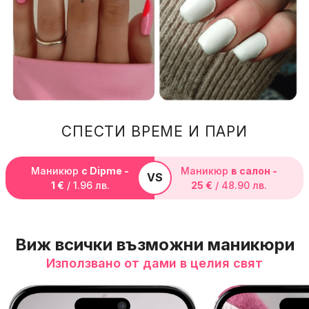
СПЕСТИ ВРЕМЕ И ПАРИ
Маникюр
с Dipme -
Маникюр
в салон -
1 €
/ 1.96 лв.
25 €
/ 48.90 лв.
Виж всички възможни маникюри
Използвано от дами в целия свят