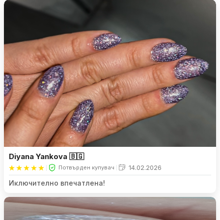
здрави са и цвета е страхотен! ❤️
Diyana Yankova 🇧🇬
14.02.2026
Потвърден купувач
Иключително впечатлена!