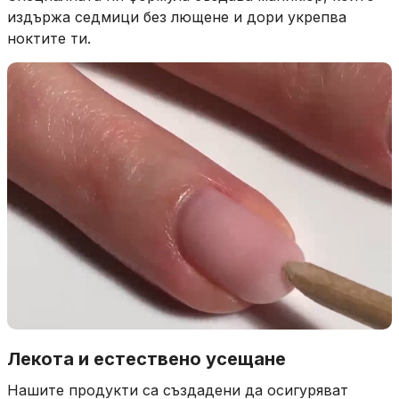
По-здрави и издръжливи нокти
Специалната ни формула създава маникюр, който
издържа седмици без лющене и дори укрепва
ноктите ти.
Лекота и естествено усещане