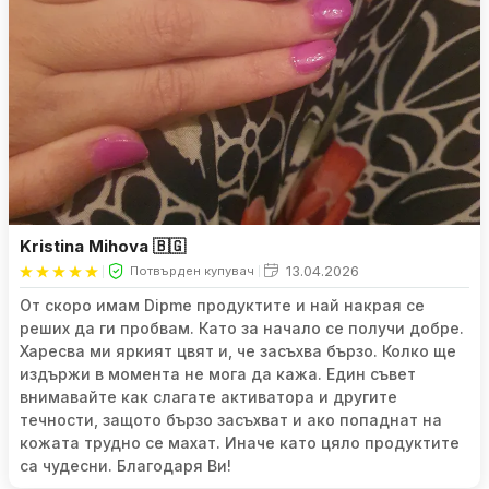
Kristina Mihova 🇧🇬
13.04.2026
Потвърден купувач
От скоро имам Dipme продуктите и най накрая се
реших да ги пробвам. Като за начало се получи добре.
Харесва ми яркият цвят и, че засъхва бързо. Колко ще
издържи в момента не мога да кажа. Един съвет
внимавайте как слагате активатора и другите
течности, защото бързо засъхват и ако попаднат на
кожата трудно се махат. Иначе като цяло продуктите