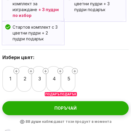
комплект за
цветни пудри
+ 3
изграждане
+ 3 пудри
пудри подарък
по избор
Стартов комплект с 3
цветни пудри
+ 2
пудри подарък
Избери цвят:
1
2
3
4
5
ПОДАРЪК
ПОДАРЪК
ПОРЪЧАЙ
93
души
наблюдават този продукт в момента