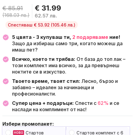
€ 31.99
€ 85.91
(168.03 лв.)
62.57 лв.
Спестяваш € 53.92
(105.46 лв.)
5 цвята - 3 купуваш ти,
2 подаряваме
ние!
Защо да избираш само три, когато можеш да
имаш пет?
Всичко, което ти трябва:
От база до топ лак –
този комплект има всичко, за да превърнеш
ноктите си в изкуство.
Твоето време, твоят стил:
Лесно, бързо и
забавно – идеален за начинаещи и
професионалисти.
Супер цена + подаръци:
Спести с
62%
и се
наслади на комплимент от нас!
Избери промопакет:
Стартов
Стартов комплект с 6
НОВО