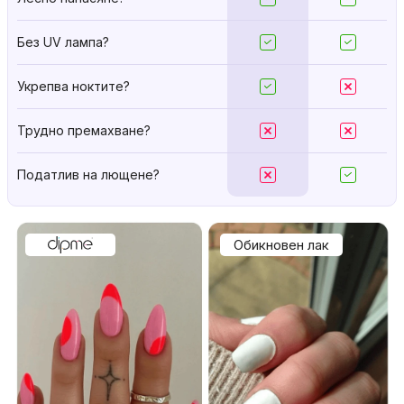
Лесно нанасяне?
Без UV лампа?
Укрепва ноктите?
Трудно премахване?
Податлив на лющене?
Обикновен лак