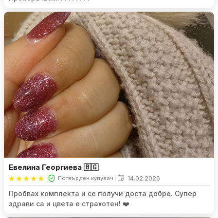
е и интересно и ще ставам все по-добра занапред.
Препоръчвам!????????
Евелина Георгиева 🇧🇬
14.02.2026
Потвърден купувач
Пробвах комплекта и се получи доста добре. Супер