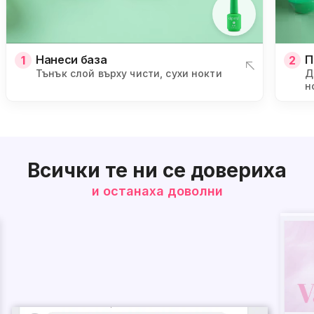
Нанеси база
П
1
2
Тънък слой върху чисти, сухи нокти
Д
н
Всички те ни се довериха
и останаха доволни