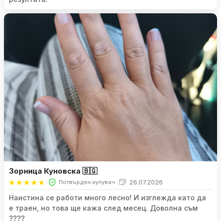
Като за първи път съм изключително доволна от
резултата.
Зорница Куновска 🇧🇬
26.07.2026
Потвърден купувач
Наистина се работи много лесно! И изглежда като да