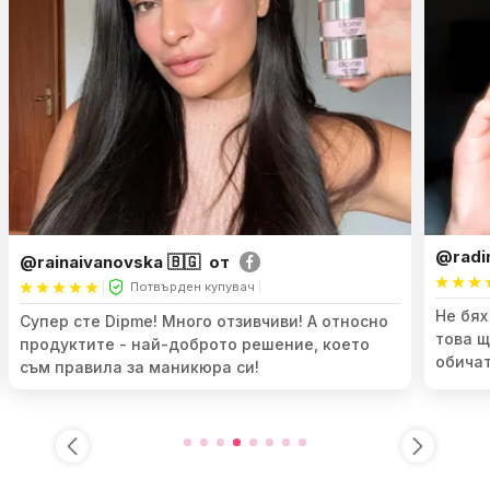
@radinaalestrova 🇧🇬
@rado
Потвърден купувач
Не бях виждала подобно нещо! Определено
Радвам
това ще се хареса много от всички, които
ще бъд
обичат да си правят маникюра!