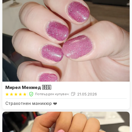
Мирел Мехмед 🇧🇬
21.05.2026
Потвърден купувач
Страхотнен маникюр ❤️