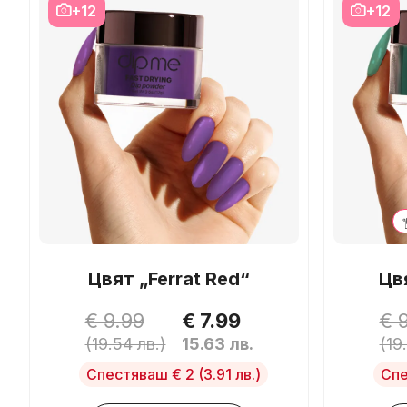
+12
+12
Цвят „Ferrat Red“
Цвя
€ 9.99
€ 7.99
€ 
(19.54 лв.)
15.63 лв.
(19
Спестяваш € 2
(3.91 лв.)
Спе