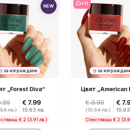
+11
NEW
за изграждане
за изграждан
т „Forest Diva“
Цвят „American 
9.99
€ 7.99
€ 9.99
€ 7.
.54 лв.)
15.63 лв.
(19.54 лв.)
15.63
стяваш € 2
(3.91 лв.)
Спестяваш € 2
(3.9