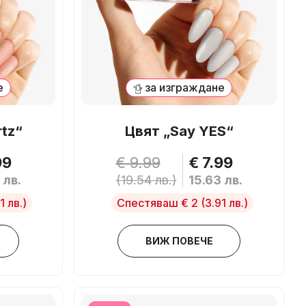
е
за изграждане
rtz“
Цвят „Say YES“
99
€ 9.99
€ 7.99
 лв.
(19.54 лв.)
15.63 лв.
1 лв.)
Спестяваш € 2
(3.91 лв.)
ВИЖ ПОВЕЧЕ