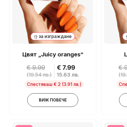
за изграждане
Цвят „Juicy oranges“
€ 9.99
€ 7.99
€ 
(19.54 лв.)
15.63 лв.
(19
Спестяваш € 2
(3.91 лв.)
Спе
ВИЖ ПОВЕЧЕ