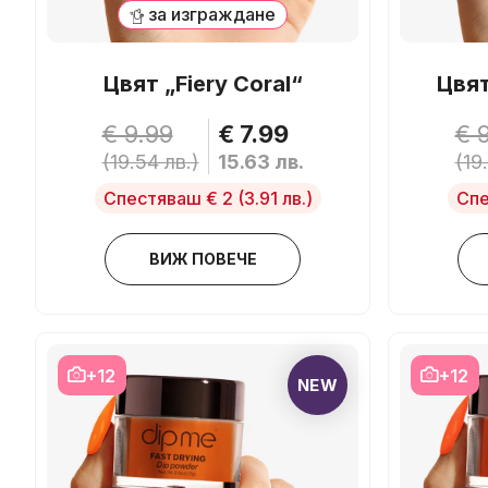
за изграждане
Цвят „Fiery Coral“
Цвят
€ 9.99
€ 7.99
€ 
(19.54 лв.)
15.63 лв.
(19
Спестяваш € 2
(3.91 лв.)
Спе
ВИЖ ПОВЕЧЕ
+12
+12
NEW