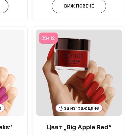
ВИЖ ПОВЕЧЕ
+12
е
за изграждане
eks“
Цвят „Big Apple Red“