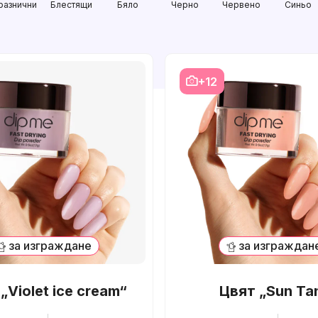
разнични
Блестящи
Бяло
Черно
Червено
Синьо
+12
за изграждане
за изграждан
„Violet ice cream“
Цвят „Sun Ta