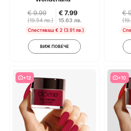
€ 9.99
€ 7.99
€ 
(19.54 лв.)
15.63 лв.
(19
Спестяваш € 2
(3.91 лв.)
Спе
ВИЖ ПОВЕЧЕ
+12
+10