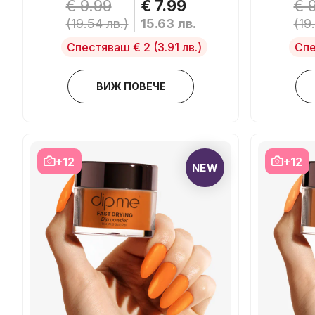
€ 9.99
€ 7.99
€ 
(19.54 лв.)
15.63 лв.
(19
Спестяваш € 2
(3.91 лв.)
Спе
ВИЖ ПОВЕЧЕ
+12
+12
NEW