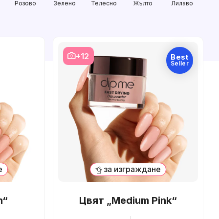
Розово
Зелено
Телесно
Жълто
Лилаво
Ора
+12
Best
Seller
е
за изграждане
n“
Цвят „Medium Pink“