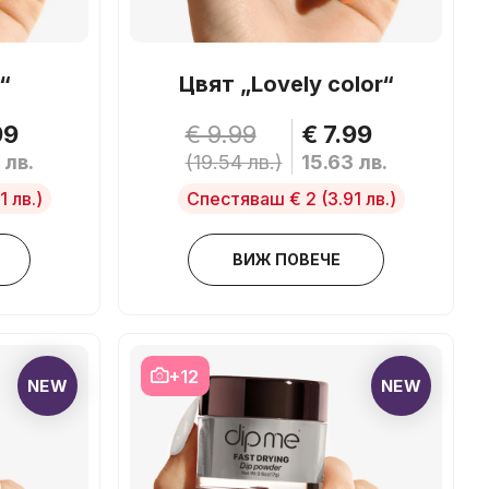
“
Цвят „Lovely color“
99
€ 9.99
€ 7.99
 лв.
(19.54 лв.)
15.63 лв.
1 лв.)
Спестяваш € 2
(3.91 лв.)
ВИЖ ПОВЕЧЕ
+12
NEW
NEW