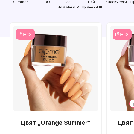
Summer
НОВО
За
Най-
Класически
П
изграждане
продавани
+12
+12
Цвят „Orange Summer“
Цвят 