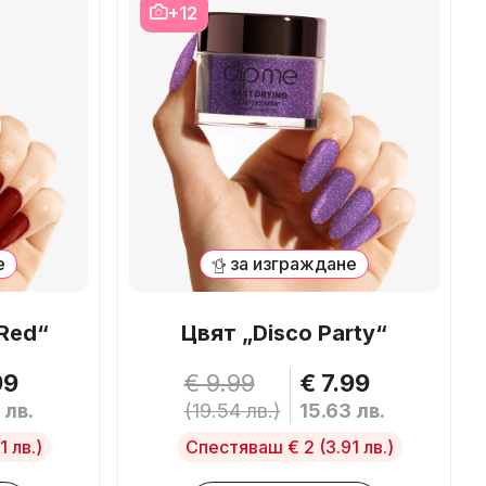
+12
е
за изграждане
Red“
Цвят „Disco Party“
99
€ 9.99
€ 7.99
 лв.
(19.54 лв.)
15.63 лв.
1 лв.)
Спестяваш € 2
(3.91 лв.)