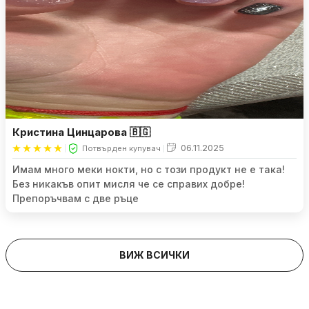
Кристина Цинцарова 🇧🇬
06.11.2025
Потвърден купувач
Имам много меки нокти, но с този продукт не е така!
Без никакъв опит мисля че се справих добре!
Препоръчвам с две ръце
ВИЖ ВСИЧКИ