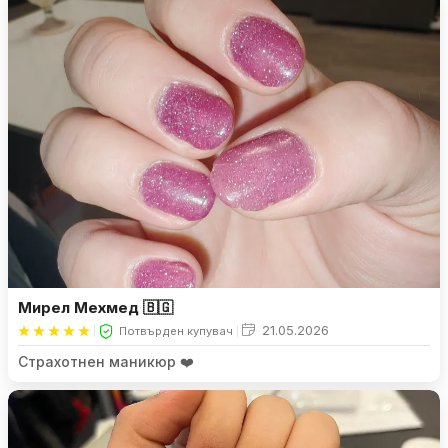
Мирел Мехмед 🇧🇬
21.05.2026
Потвърден купувач
Страхотнен маникюр ❤️