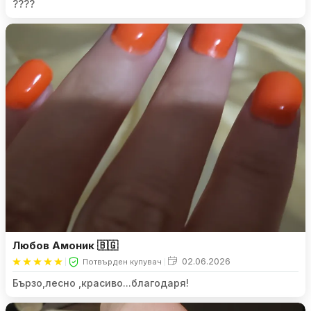
????
Любов Амоник 🇧🇬
02.06.2026
Потвърден купувач
Бързо,лесно ,красиво...благодаря!