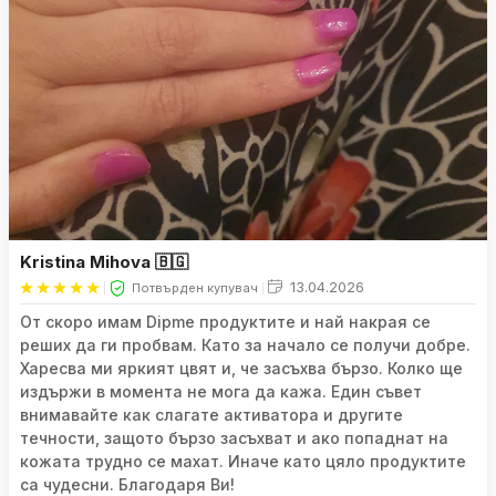
Kristina Mihova 🇧🇬
13.04.2026
Потвърден купувач
От скоро имам Dipme продуктите и най накрая се
реших да ги пробвам. Като за начало се получи добре.
Харесва ми яркият цвят и, че засъхва бързо. Колко ще
издържи в момента не мога да кажа. Един съвет
внимавайте как слагате активатора и другите
течности, защото бързо засъхват и ако попаднат на
кожата трудно се махат. Иначе като цяло продуктите
са чудесни. Благодаря Ви!