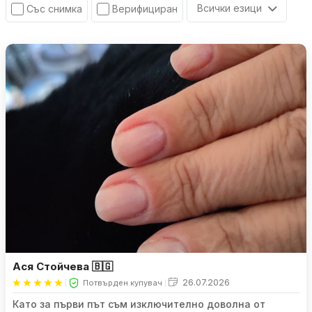
Всички езици
Със снимка
Верифициран
Ася Стойчева 🇧🇬
26.07.2026
Потвърден купувач
Като за първи път съм изключително доволна от