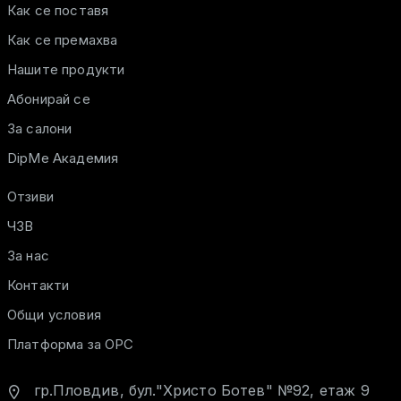
Как се поставя
Как се премахва
Нашите продукти
Абонирай се
За салони
DipMe Академия
Отзиви
ЧЗВ
За нас
Контакти
Общи условия
Платформа за ОРС
гр.Пловдив, бул."Христо Ботев" №92, етаж 9