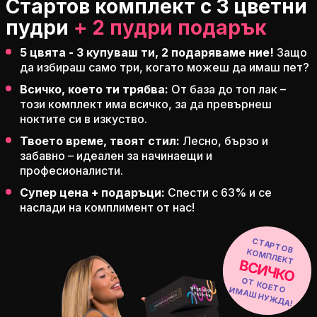
Стартов комплект с 3 цветни
пудри
+ 2 пудри подарък
5 цвята - 3 купуваш ти,
2 подаряваме
ние!
Защо
да избираш само три, когато можеш да имаш пет?
Всичко, което ти трябва:
От база до топ лак –
този комплект има всичко, за да превърнеш
ноктите си в изкуство.
Твоето време, твоят стил:
Лесно, бързо и
забавно – идеален за начинаещи и
професионалисти.
Супер цена + подаръци:
Спести с
63%
и се
наслади на комплимент от нас!
С
ТАРТ
О
М
В КО
ПЛЕКТ
ВСИЧКО
О
Т
КО
ЕТ
М
АШ
НУЖ
Д
О И
А!