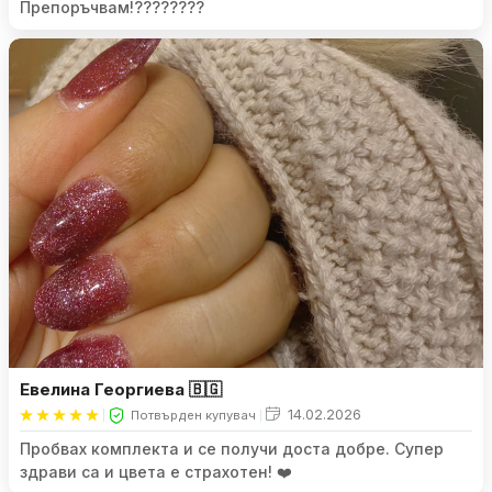
Препоръчвам!????????
Евелина Георгиева 🇧🇬
14.02.2026
Потвърден купувач
Пробвах комплекта и се получи доста добре. Супер
здрави са и цвета е страхотен! ❤️