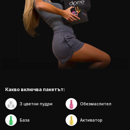
Какво включва пакетът:
3 цветни пудри
Обезмаслител
База
Активатор