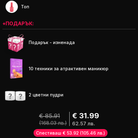
Топ
+ПОДАРЪК:
Подарък - изненада
10 техники за атрактивен маникюр
2 цветни пудри
€ 31.99
€ 85.91
(168.03 лв.)
62.57 лв.
Спестяваш € 53.92
(105.46 лв.)