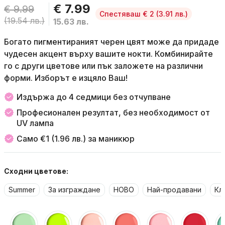
€ 7.99
€ 9.99
Спестяваш € 2
(3.91 лв.)
(19.54 лв.)
15.63 лв.
Богато пигментираният черен цвят може да придаде
чудесен акцент върху вашите нокти. Комбинирайте
го с други цветове или пък заложете на различни
форми. Изборът е изцяло Ваш!
Издържа до 4 седмици без отчупване
Професионален резултат, без необходимост от
UV лампа
Само €1 (1.96 лв.) за маникюр
Сходни цветове:
Summer
За изграждане
НОВО
Най-продавани
Кл