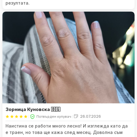
резултата.
Зорница Куновска 🇧🇬
26.07.2026
Потвърден купувач
Наистина се работи много лесно! И изглежда като да
е траен, но това ще кажа след месец. Доволна съм