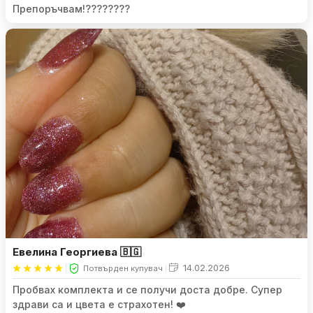
Препоръчвам!????????
Евелина Георгиева 🇧🇬
14.02.2026
Потвърден купувач
Пробвах комплекта и се получи доста добре. Супер
здрави са и цвета е страхотен! ❤️