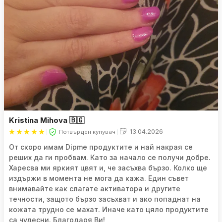
Kristina Mihova 🇧🇬
13.04.2026
Потвърден купувач
От скоро имам Dipme продуктите и най накрая се
реших да ги пробвам. Като за начало се получи добре.
Харесва ми яркият цвят и, че засъхва бързо. Колко ще
издържи в момента не мога да кажа. Един съвет
внимавайте как слагате активатора и другите
течности, защото бързо засъхват и ако попаднат на
кожата трудно се махат. Иначе като цяло продуктите
са чудесни. Благодаря Ви!