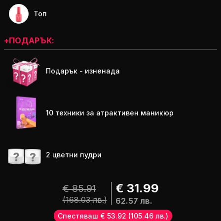
Топ
+ПОДАРЪК:
Подарък - изненада
10 техники за атрактивен маникюр
2 цветни пудри
€ 31.99
€ 85.91
(168.03 лв.)
62.57 лв.
Спестяваш € 53.92
(105.46 лв.)