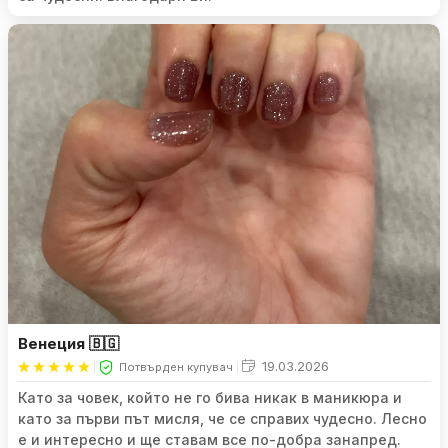
Венеция 🇧🇬
19.03.2026
Потвърден купувач
Като за човек, който не го бива никак в маникюра и
като за първи път мисля, че се справих чудесно. Лесно
е и интересно и ще ставам все по-добра занапред.