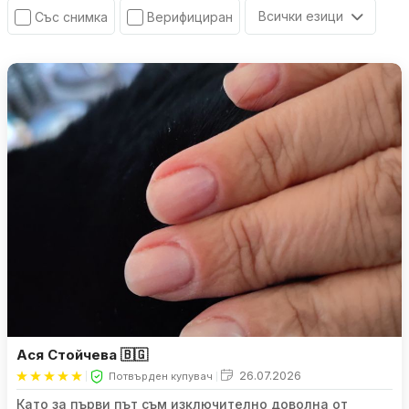
Всички езици
Със снимка
Верифициран
Ася Стойчева 🇧🇬
26.07.2026
Потвърден купувач
Като за първи път съм изключително доволна от