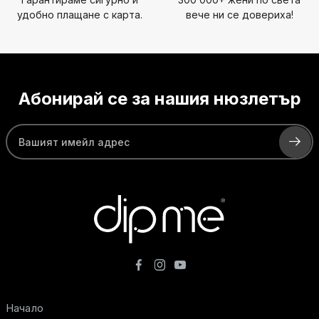
удобно плащане с карта.
вече ни се довериха!
Абонирай се за нашия нюзлетър
Начало