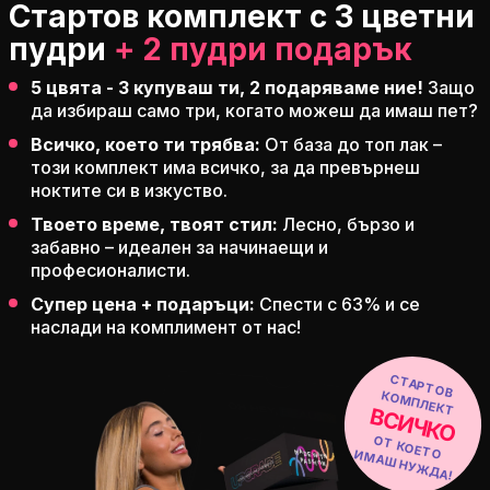
Стартов комплект с 3 цветни
пудри
+ 2 пудри подарък
5 цвята - 3 купуваш ти,
2 подаряваме
ние!
Защо
да избираш само три, когато можеш да имаш пет?
Всичко, което ти трябва:
От база до топ лак –
този комплект има всичко, за да превърнеш
ноктите си в изкуство.
Твоето време, твоят стил:
Лесно, бързо и
забавно – идеален за начинаещи и
професионалисти.
Супер цена + подаръци:
Спести с
63%
и се
наслади на комплимент от нас!
С
ТАРТ
О
М
В КО
ПЛЕКТ
ВСИЧКО
О
Т
КО
ЕТ
М
АШ
НУЖ
Д
О И
А!