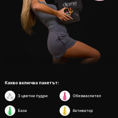
Какво включва пакетът:
3 цветни пудри
Обезмаслител
База
Активатор