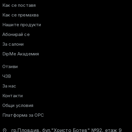
Как се поставя
Как се премахва
Нашите продукти
Абонирай се
За салони
DipMe Академия
Отзиви
ЧЗВ
За нас
Контакти
Общи условия
Платформа за ОРС
гр.Пловдив, бул."Христо Ботев" №92, етаж 9