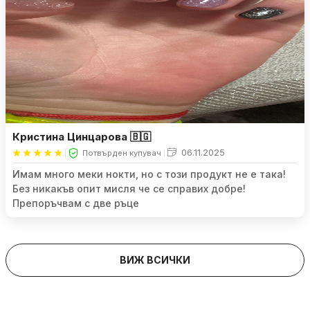
Кристина Цинцарова 🇧🇬
06.11.2025
Потвърден купувач
Имам много меки нокти, но с този продукт не е така!
Без никакъв опит мисля че се справих добре!
Препоръчвам с две ръце
ВИЖ ВСИЧКИ