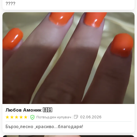
????
Любов Амоник 🇧🇬
02.06.2026
Потвърден купувач
Бързо,лесно ,красиво...благодаря!