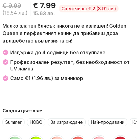
€ 7.99
€ 9.99
Спестяваш € 2
(3.91 лв.)
(19.54 лв.)
15.63 лв.
Малко златен блясък никога не е излишен! Golden
Queen е перфектният начин да прибавиш доза
вълшебство във визията си!
Издържа до 4 седмици без отчупване
Професионален резултат, без необходимост от
UV лампа
Само €1 (1.96 лв.) за маникюр
Сходни цветове:
Summer
НОВО
За изграждане
Най-продавани
Кл