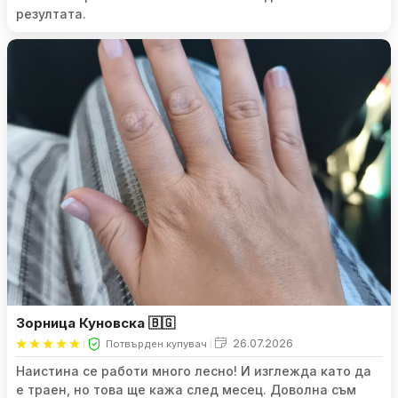
резултата.
Зорница Куновска 🇧🇬
26.07.2026
Потвърден купувач
Наистина се работи много лесно! И изглежда като да
е траен, но това ще кажа след месец. Доволна съм